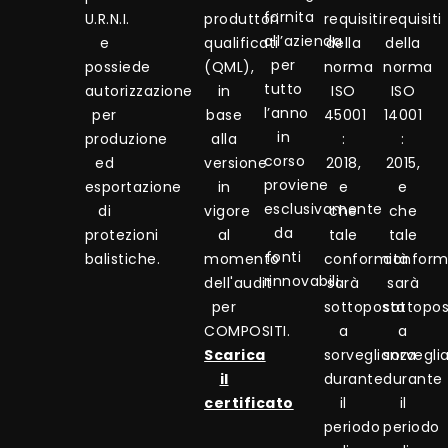
fornita
U.R.N.I.
produttori
requisiti
requisiti
all’azienda
e
qualificati
della
della
per
possiede
(QML),
norma
norma
tutto
autorizzazione
in
ISO
ISO
l’anno
per
base
45001
14001
in
produzione
alla
:
:
corso
ed
versione
2018,
2015,
proviene
esportazione
in
e
e
esclusivamente
di
vigore
che
che
da
protezioni
al
tale
tale
fonti
balistiche.
momento
conformità
conform
rinnovabili.
dell'audit
sarà
sarà
per
sottoposta
sottopo
COMPOSITI.
a
a
Scarica
sorveglianza
sorvegli
il
durante
durante
certificato
il
il
periodo
periodo