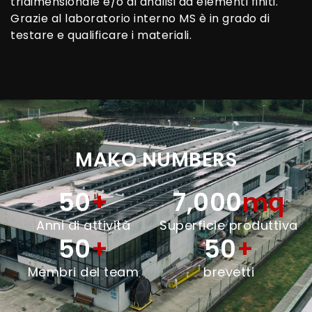
tridimensionale e/o di analisi ad elementi finiti.
Grazie al laboratorio interno MS è in grado di
testare e qualificare i materiali.
MAKO NUMBERS
50
+
7,000
mq
Anni di attività
Superficie produttiva
50
+
50
+
Membri del team
brevetti