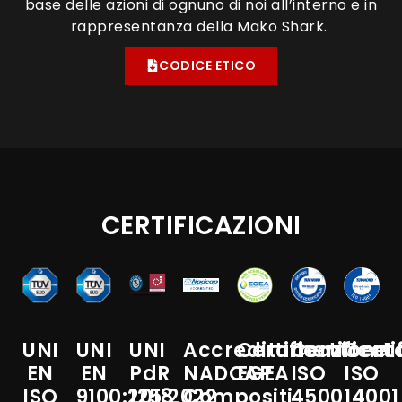
base delle azioni di ognuno di noi all’interno e in
rappresentanza della Mako Shark. ​
CODICE ETICO
CERTIFICAZIONI
UNI
UNI
UNI
Accreditamento
Certificazione
Certificat
Certi
EN
EN
PdR
NADCAP
EGEA
ISO
ISO
ISO
9100:2018
125:2022
Compositi
45001
14001