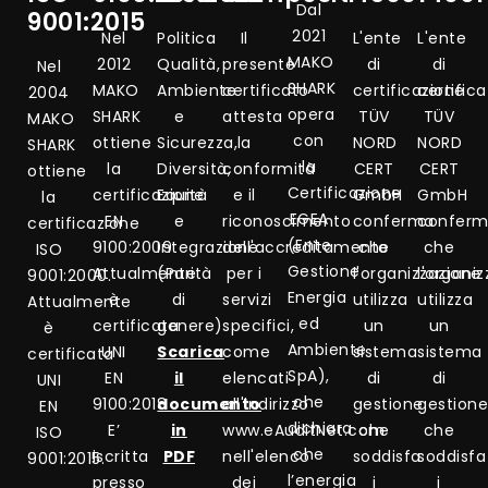
Dal
9001:2015
2021
Nel
Politica
Il
L'ente
L'ente
MAKO
2012
Qualità,
presente
di
di
Nel
SHARK
MAKO
Ambiente
certificato
certificazione
certific
2004
opera
SHARK
e
attesta
TÜV
TÜV
MAKO
con
ottiene
Sicurezza,
la
NORD
NORD
SHARK
la
la
Diversità,
conformità
CERT
CERT
ottiene
Certificazione
certificazione
Equità
e il
GmbH
GmbH
la
EGEA
EN
e
riconoscimento
conferma
confer
certificazione
(Ente
9100:2009
Integrazione
dell'accreditamento
che
che
ISO
Gestione
Attualmente
(Parità
per i
l'organizzazione
l'organi
9001:2000.
Energia
è
di
servizi
utilizza
utilizza
Attualmente
ed
certificata
genere)
specifici,
un
un
è
Ambiente
UNI
Scarica
come
sistema
sistema
certificata
SpA),
EN
il
elencati
di
di
UNI
che
9100:2018
documento
all'indirizzo
gestione
gestion
EN
dichiara
E’
in
www.eAuditNet.com
che
che
ISO
che
iscritta
PDF
nell'elenco
soddisfa
soddisfa
9001:2015.
l’energia
presso
dei
i
i