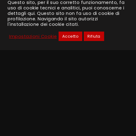
Questo sito, per il suo corretto funzionamento, fa
uso di cookie tecnici e analitici, puoi conoscerne i
dettagli
qui
. Questo sito non fa uso di cookie di
profilazione. Navigando il sito autorizzi
Sede legale e operativa
l'installazione dei cookie citati.
Viale Montecuccoli, 16
Impostazioni Cookie
Accetto
Rifiuta
23843 Dolzago (Lc) – Italy
Telefono e Fax
Tel: +39 0341 451392
Fax: +39 0341 451394
Indirizzi e-mail:
info@mako-shark.com
makoshark@pec.mako-shark.com