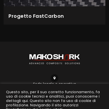
Progetto FastCarbon
Sede legale e operativa
Viale Montecuccoli, 16
Questo sito, per il suo corretto funzionamento, fa
23843 Dolzago (Lc) – Italy
uso di cookie tecnici e analitici, puoi conoscerne i
dettagli
qui
. Questo sito non fa uso di cookie di
profilazione. Navigando il sito autorizzi